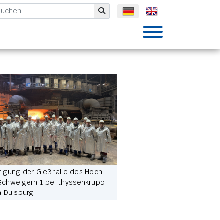
mbH
Submit
­ti­gung der Gieß­hal­le des Hoch­
chwel­gern 1 bei thys­sen­krupp
n Duis­burg