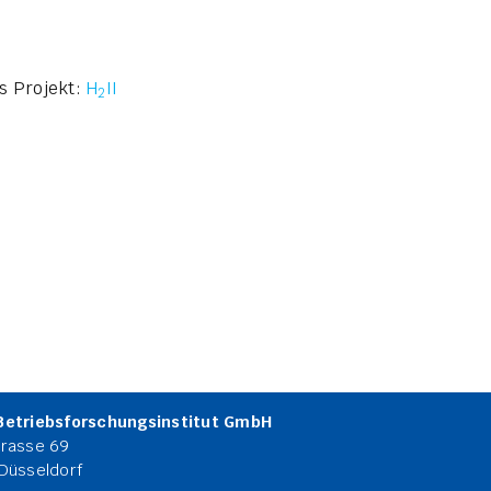
s Projekt:
H
II
2
Betriebsforschungsinstitut GmbH
rasse 69
Düsseldorf