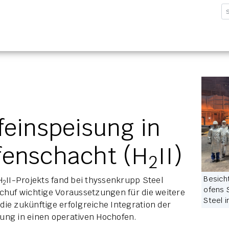
sforschungsinstitut G
feinspeisung in
fenschacht (H
II)
2
Be­sich
H
II-Projekts fand bei thyssenkrupp Steel
2
ofens S
schuf wichtige Voraussetzungen für die weitere
Steel i
ie zukünftige erfolgreiche Integration der
ung in einen operativen Hochofen.