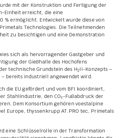
urde mit der Konstruktion und Fertigung der
-Einheit erreicht, die eine
0 % ermöglicht. Entwickelt wurde diese von
Primetals Technologies. Die Teilnehmenden
nheit zu besichtigen und eine Demonstration
wies sich als hervorragender Gastgeber und
htigung der Gießhalle des Hochofens
der technische Grundstein des H
II-Konzepts –
2
– bereits industriell angewendet wird.
rch die EU gefördert und vom BFI koordiniert,
er Stahlindustrie, den CO₂-Fußabdruck der
eren. Dem Konsortium gehören voestalpine
el Europe, thyssenkrupp AT.PRO tec, Primetals
rd eine Schlüsselrolle in der Transformation