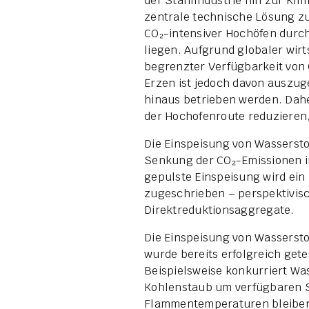
der Stahlindustrie hin zur Kli
zentrale technische Lösung zu
CO₂-intensiver Hochöfen durch
liegen. Aufgrund globaler wi
begrenzter Verfügbarkeit von 
Erzen ist jedoch davon auszug
hinaus betrieben werden. Dah
der Hochofenroute reduzieren
Die Einspeisung von Wasserstof
Senkung der CO₂-Emissionen i
gepulste Einspeisung wird ein
zugeschrieben – perspektivis
Direktreduktionsaggregate.
Die Einspeisung von Wassersto
wurde bereits erfolgreich getes
Beispielsweise konkurriert Wa
Kohlenstaub um verfügbaren Sa
Flammentemperaturen bleiben