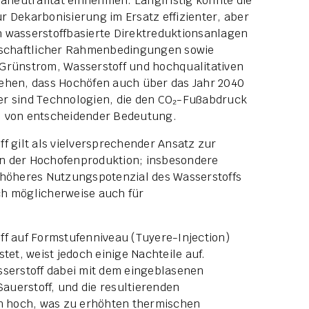
maneutralität einnehmen. Langfristig könnte die
r Dekarbonisierung im Ersatz effizienter, aber
 wasserstoffbasierte Direktreduktionsanlagen
rtschaftlicher Rahmenbedingungen sowie
Grünstrom, Wasserstoff und hochqualitativen
ehen, dass Hochöfen auch über das Jahr 2040
er sind Technologien, die den CO₂-Fußabdruck
, von entscheidender Bedeutung.
f gilt als vielversprechender Ansatz zur
n der Hochofenproduktion; insbesondere
 höheres Nutzungspotenzial des Wasserstoffs
ch möglicherweise auch für
ff auf Formstufenniveau (Tuyere-Injection)
tet, weist jedoch einige Nachteile auf.
sserstoff dabei mit dem eingeblasenen
uerstoff, und die resultierenden
 hoch, was zu erhöhten thermischen