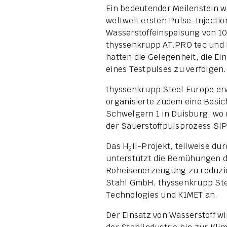
Ein bedeutender Meilenstein w
weltweit ersten Pulse-Injection
Wasserstoffeinspeisung von 10
thyssenkrupp AT.PRO tec und 
hatten die Gelegenheit, die Ei
eines Testpulses zu verfolgen.
thyssenkrupp Steel Europe er
organisierte zudem eine Besic
Schwelgern 1 in Duisburg, wo 
der Sauerstoffpulsprozess SIP 
Das H
II-Projekt, teilweise du
2
unterstützt die Bemühungen d
Roheisenerzeugung zu reduzi
Stahl GmbH, thyssenkrupp Ste
Technologies und K1MET an.
Der Einsatz von Wasserstoff wi