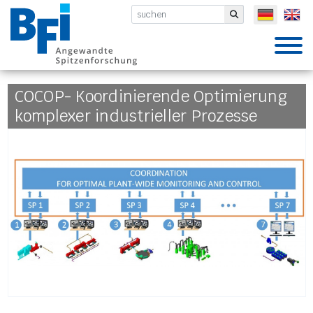
BFI VDEh-Betriebsforschungsinsti
Submit
COCOP- Koordinierende Optimierung
komplexer industrieller Prozesse