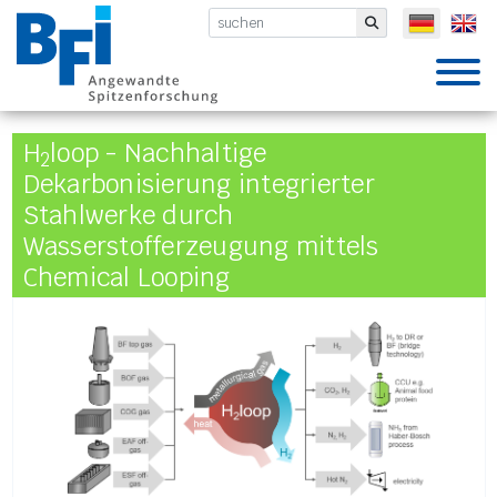
BFI VDEh-Betriebsforschungsinsti
Submit
H
loop - Nachhaltige
2
Dekarbonisierung integrierter
Stahlwerke durch
Wasserstofferzeugung mittels
Chemical Looping