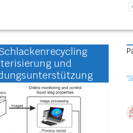
sforschungsinstitut G
 Schlackenrecycling
P
terisierung und
eidungsunterstützung