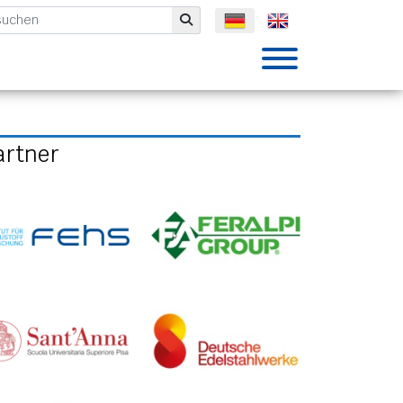
mbH
Submit
artner