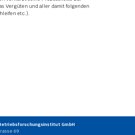
as Vergüten und aller damit folgenden
leifen etc.).
Betriebsforschungsinstitut GmbH
rasse 69