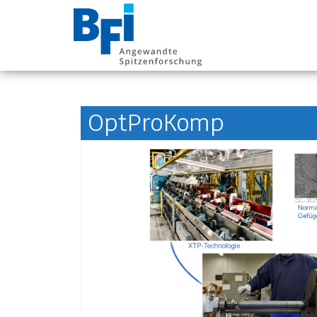
BFI VDEh-Betrieb
OptProKomp