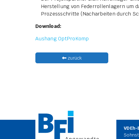
Herstellung von Federrollenlagern um d
Prozessschritte (Nacharbeiten durch Sch
Download:
Aushang OptProKomp
zurück
VDEh-
Sohnst