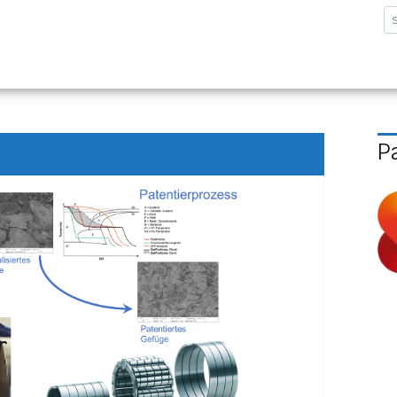
sforschungsinstitut G
P