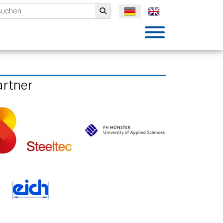
mbH
Submit
artner