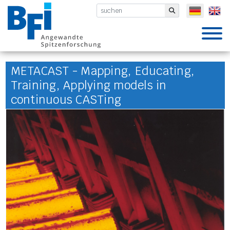
BFI VDEh-Betriebsforschungsinsti
Submit
METACAST - Mapping, Educating,
Training, Applying models in
continuous CASTing