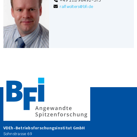
+49 211/98492-573
ralf.wolters
@
bfi.de
VDEh-Betriebsforschungsinstitut GmbH
Sohnstrasse 69