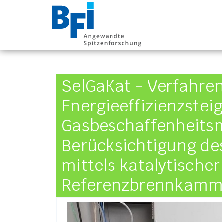
BFI VDEh-Betrieb
SelGaKat - Verfahren
Energieeffizienzstei
Gasbeschaffenheits
Berücksichtigung de
mittels katalytischer
Referenzbrennkamm