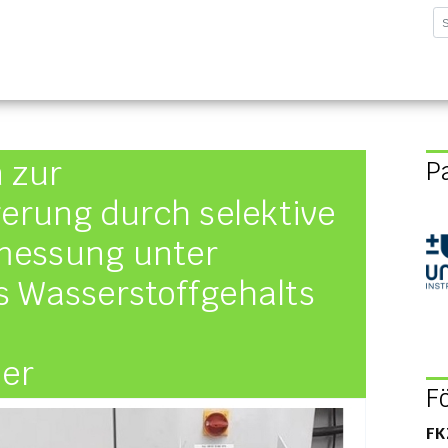
sforschungsinstitut G
 zur
P
gerung durch selektive
messung unter
s Wasserstoffgehalts
er
F
FK