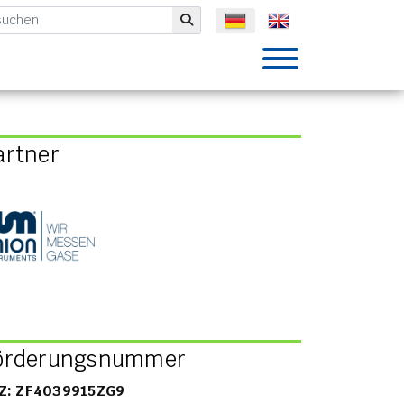
mbH
Submit
artner
örderungsnummer
Z: ZF4039915ZG9