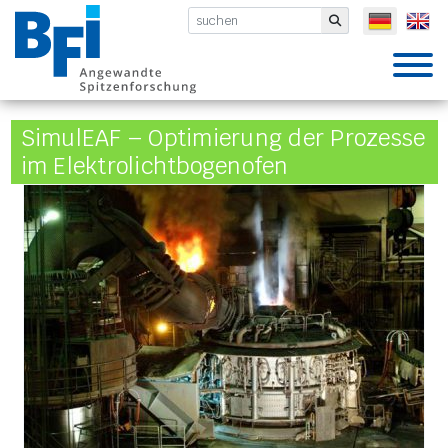
BFI VDEh-Betriebsforschungsinsti
Submit
SimulEAF – Optimierung der Prozesse
im Elektrolichtbogenofen