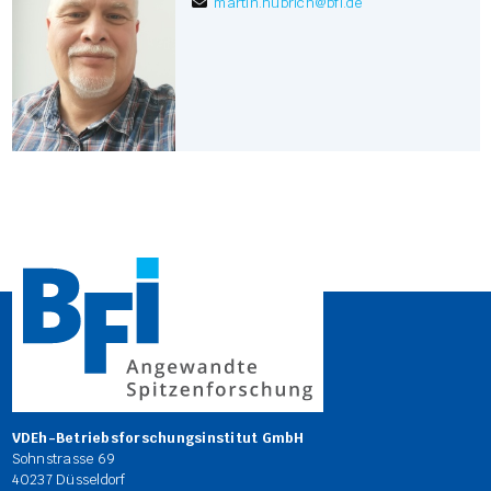
martin.hubrich
@
bfi.de
VDEh-Betriebsforschungsinstitut GmbH
Sohnstrasse 69
40237 Düsseldorf