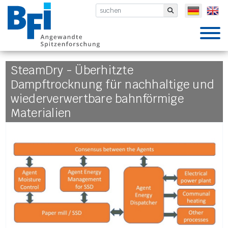
BFI VDEh-Betriebsforschungsinsti
Submit
SteamDry - Überhitzte
Dampftrocknung für nachhaltige und
wiederverwertbare bahnförmige
Materialien